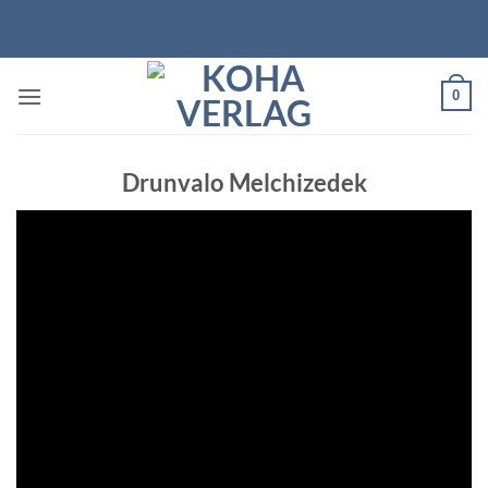
Zum
Inhalt
springen
0
Drunvalo Melchizedek