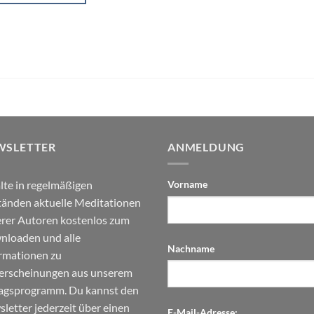
WSLETTER
ANMELDUNG
lte in regelmäßigen
Vorname
änden aktuelle Meditationen
rer Autoren kostenlos zum
loaden und alle
Nachname
rmationen zu
erscheinungen aus unserem
agsprogramm. Du kannst den
letter jederzeit über einen
E-Mail-Adresse: