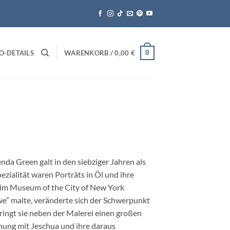
0
O-DETAILS
WARENKORB /
0,00
€
da Green galt in den siebziger Jahren als
ezialität waren Porträts in Öl und ihre
 im Museum of the City of New York
öwe” malte, veränderte sich der Schwerpunkt
bringt sie neben der Malerei einen großen
gnung mit Jeschua und ihre daraus