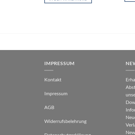
IMPRESSUM
NE
Kontakt
Erha
Abst
Impressum
unse
Down
AGB
Info
Neu
Widerrufsbelehrung
Verl
News
Datenschutzerklärung