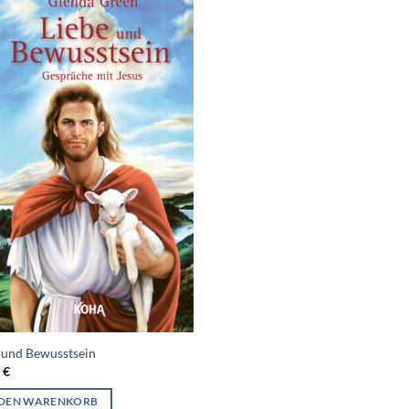
 und Bewusstsein
5
€
 DEN WARENKORB