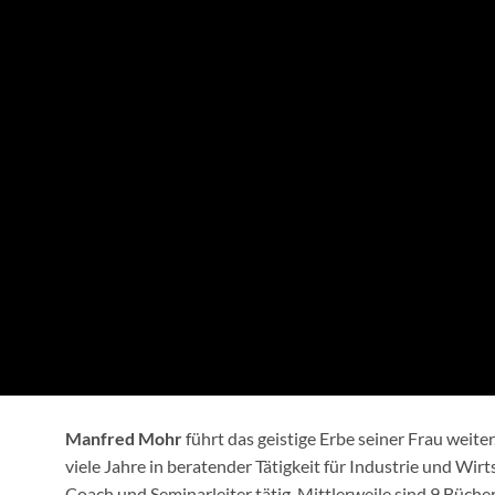
Manfred Mohr
führt das geistige Erbe seiner Frau weite
viele Jahre in beratender Tätigkeit für Industrie und Wirts
Coach und Seminarleiter tätig. Mittlerweile sind 9 Büche