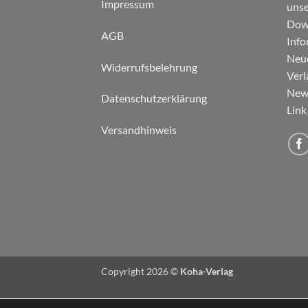
Impressum
unse
Down
AGB
Info
Neu
Widerrufsbelehrung
Verl
News
Datenschutzerklärung
Link
Versandhinweis
Copyright 2026 ©
Koha-Verlag