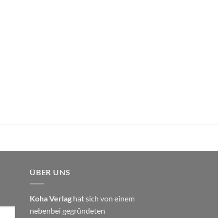
ÜBER UNS
Koha Verlag
hat sich von einem
nebenbei gegründeten