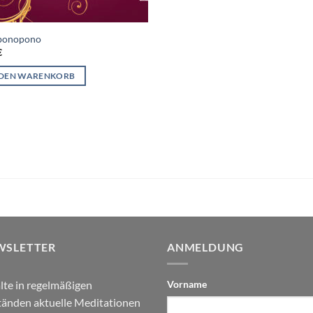
ponopono
€
 DEN WARENKORB
WSLETTER
ANMELDUNG
lte in regelmäßigen
Vorname
änden aktuelle Meditationen