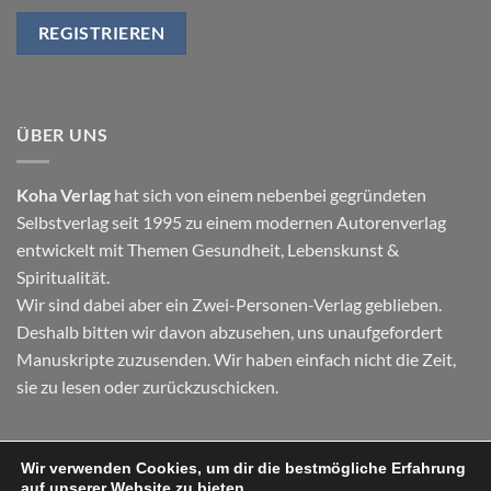
ÜBER UNS
Koha Verlag
hat sich von einem nebenbei gegründeten
Selbstverlag seit 1995 zu einem modernen Autorenverlag
entwickelt mit Themen
Gesundheit
,
Lebenskunst
&
Spiritualität
.
Wir sind dabei aber ein Zwei-Personen-Verlag geblieben.
Deshalb bitten wir davon abzusehen, uns unaufgefordert
Manuskripte zuzusenden. Wir haben einfach nicht die Zeit,
sie zu lesen oder zurückzuschicken.
Wir verwenden Cookies, um dir die bestmögliche Erfahrung
Visa
PayPal
Stripe
MasterCard
Cash
auf unserer Website zu bieten.