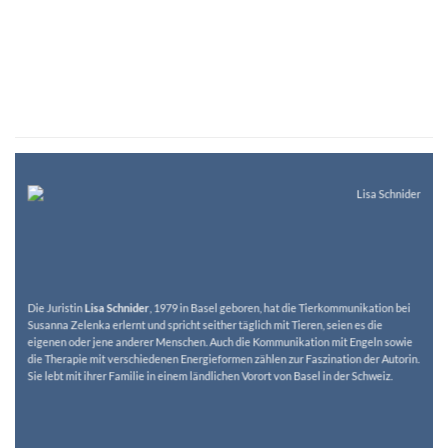
Die Juristin
Lisa Schnider
, 1979 in Basel geboren, hat die Tierkommunikation bei
Susanna Zelenka erlernt und spricht seither täglich mit Tieren, seien es die
eigenen oder jene anderer Menschen. Auch die Kommunikation mit Engeln sowie
die Therapie mit verschiedenen Energieformen zählen zur Faszination der Autorin.
Sie lebt mit ihrer Familie in einem ländlichen Vorort von Basel in der Schweiz.