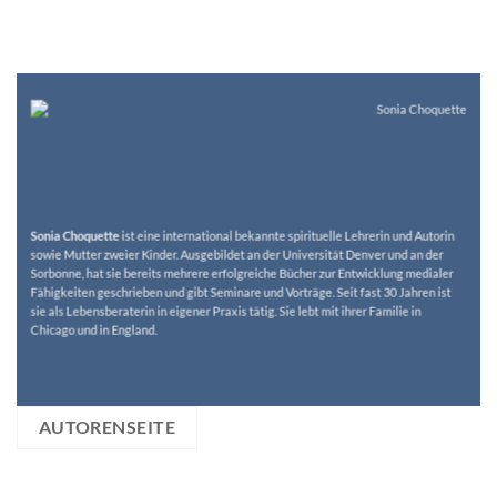
Sonia Choquette
ist eine international bekannte spirituelle Lehrerin und Autorin
sowie Mutter zweier Kinder. Ausgebildet an der Universität Denver und an der
Sorbonne, hat sie bereits mehrere erfolgreiche Bücher zur Entwicklung medialer
Fähigkeiten geschrieben und gibt Seminare und Vorträge. Seit fast 30 Jahren ist
sie als Lebensberaterin in eigener Praxis tätig. Sie lebt mit ihrer Familie in
Chicago und in England.
AUTORENSEITE