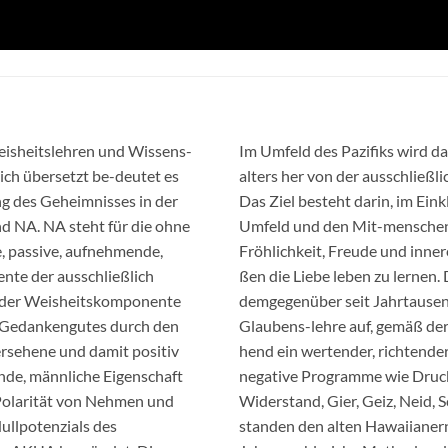
isheitslehren und Wissens-
Im Umfeld des Pazifiks wird d
ch übersetzt be-deutet es
alters her von der ausschließ
ng des Geheimnisses in der
Das Ziel besteht darin, im Ei
 NA. NA steht für die ohne
Umfeld und den Mit-menschen e
, passive, aufnehmende,
Fröhlichkeit, Freude und inne
nte der ausschließlich
ßen die Liebe leben zu lernen.
f der Weisheitskomponente
demgegenüber seit Jahrtausend
 Gedankengutes durch den
Glaubens-lehre auf, gemäß dere
ersehene und damit positiv
hend ein wertender, richtende
ende, männliche Eigenschaft
negative Programme wie Druck, 
 Polarität von Nehmen und
Widerstand, Gier, Geiz, Neid, 
ullpotenzials des
standen den alten Hawaiiane