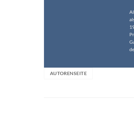
Al
al
19
Pr
Ga
de
AUTORENSEITE