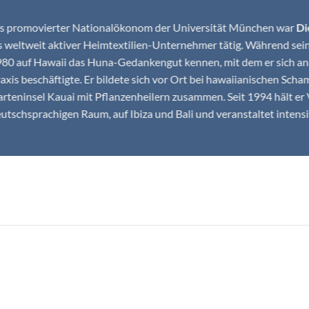
s promovierter Nationalökonom der Universität München war
Di
s weltweit aktiver Heimtextilien-Unternehmer tätig. Während sein
80 auf Hawaii das Huna-Gedankengut kennen, mit dem er sich ans
axis beschäftigte. Er bildete sich vor Ort bei hawaiianischen Sch
rteninsel Kauai mit Pflanzenheilern zusammen. Seit 1994 hält e
utschsprachigen Raum, auf Ibiza und Bali und veranstaltet inten