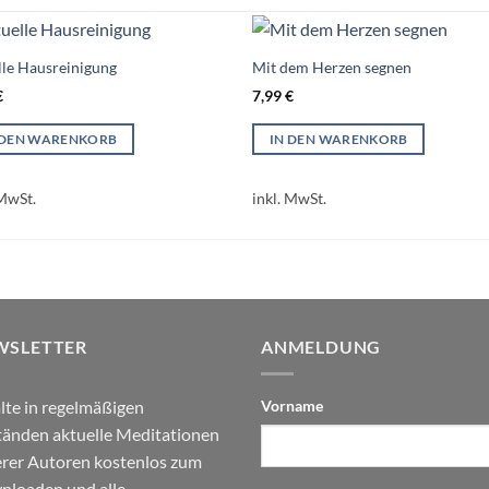
lle Hausreinigung
Mit dem Herzen segnen
€
7,99
€
 DEN WARENKORB
IN DEN WARENKORB
 MwSt.
inkl. MwSt.
WSLETTER
ANMELDUNG
lte in regelmäßigen
Vorname
änden aktuelle Meditationen
rer Autoren kostenlos zum
loaden und alle