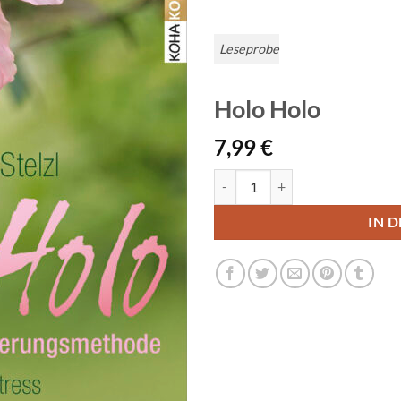
Leseprobe
Holo Holo
7,99
€
Holo Holo Menge
IN 