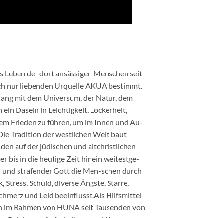
as Leben der dort ansässigen Menschen seit
lich nur liebenden Urquelle AKUA bestimmt.
nklang mit dem Universum, der Natur, dem
in Dasein in Leichtigkeit, Lockerheit,
rem Frieden zu führen, um im Innen und Au-
 Die Tradition der westlichen Welt baut
en auf der jüdischen und altchristlichen
r bis in die heutige Zeit hinein weitestge-
r und strafender Gott die Men-schen durch
Stress, Schuld, diverse Ängste, Starre,
Schmerz und Leid beeinflusst.Als Hilfsmittel
rn im Rahmen von HUNA seit Tausenden von