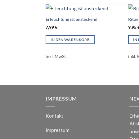
Erleuchtung ist ansteckend
Ritue
7,99
€
9,95
IN DEN WARENKORB
IN
inkl. MwSt.
inkl.
IMPRESSUM
NE
Kontakt
Erha
Abst
Impressum
unse
Down