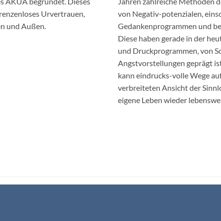
tes AKUA begründet. Dieses
Jahren zahlreiche Methoden d
 grenzenloses Urvertrauen,
von Negativ-potenzialen, ein
en und Außen.
Gedankenprogrammen und bed
Diese haben gerade in der heut
und Druckprogrammen, von Sc
Angstvorstellungen geprägt i
kann eindrucks-volle Wege aufz
verbreiteten Ansicht der Sinn
eigene Leben wieder lebenswer