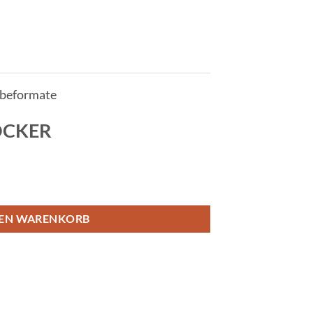
abeformate
LOCKER
DEN WARENKORB