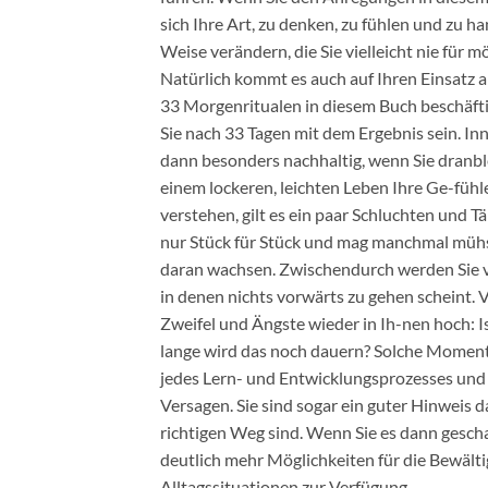
sich Ihre Art, zu denken, zu fühlen und zu h
Weise verändern, die Sie vielleicht nie für m
Natürlich kommt es auch auf Ihren Einsatz an:
33 Morgenritualen in diesem Buch beschäft
Sie nach 33 Tagen mit dem Ergebnis sein. Inn
dann besonders nachhaltig, wenn Sie dranb
einem lockeren, leichten Leben Ihre Ge-fühl
verstehen, gilt es ein paar Schluchten und T
nur Stück für Stück und mag manchmal mühs
daran wachsen. Zwischendurch werden Sie v
in denen nichts vorwärts zu gehen scheint. 
Zweifel und Ängste wieder in Ih-nen hoch: I
lange wird das noch dauern? Solche Momente
jedes Lern- und Entwicklungsprozesses und 
Versagen. Sie sind sogar ein guter Hinweis d
richtigen Weg sind. Wenn Sie es dann gesch
deutlich mehr Möglichkeiten für die Bewält
Alltagssituationen zur Verfügung.