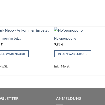
mmen im Jetzt
Hoʻoponopono
9
€
9,95
€
 DEN WARENKORB
IN DEN WARENKORB
 MwSt.
inkl. MwSt.
WSLETTER
ANMELDUNG