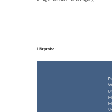
Hörprobe:
Pa
Wa
Br
Ma
Mi
Ve