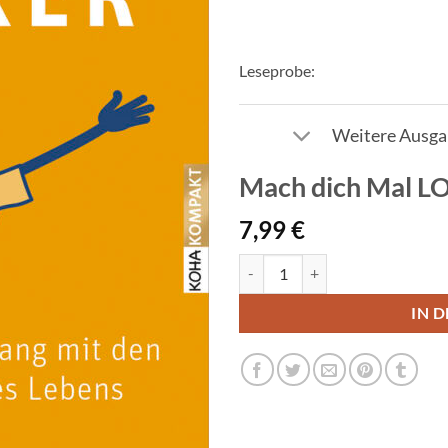
Leseprobe:
Weitere Ausg
Mach dich Mal 
7,99
€
Mach dich Mal LOCKER Menge
IN 