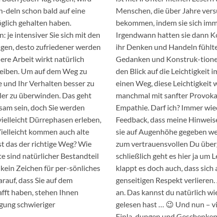
an-deln schon bald auf eine
Menschen, die über Jahre versu
öglich gehalten haben.
bekommen, indem sie sich imme
 je intensiver Sie sich mit den
Irgendwann hatten sie dann K
igen, desto zufriedener werden
ihr Denken und Handeln fühlte
ere Arbeit wirkt natürlich
Gedanken und Konstruk-tionen 
leiben. Um auf dem Weg zu
den Blick auf die Leichtigkeit 
e und Ihr Verhalten besser zu
einen Weg, diese Leichtigkeit
äler zu überwinden. Das geht
manchmal mit sanfter Provoka
am sein, doch Sie werden
Empathie. Darf ich? Immer wi
ielleicht Dürrephasen erleben,
Feedback, dass meine Hinweise
Vielleicht kommen auch alte
sie auf Augenhöhe gegeben wer
st das der richtige Weg? Wie
zum vertrauensvollen Du überg
 sind natürlicher Bestandteil
schließlich geht es hier ja um 
kein Zeichen für per-sönliches
klappt es doch auch, dass sich
arauf, dass Sie auf dem
genseitigen Respekt verlieren.
afft haben, stehen Ihnen
an. Das kannst du natürlich w
igung schwieriger
gelesen hast … 😉 Und nun – v
Einla-dungen und Geschenken. 