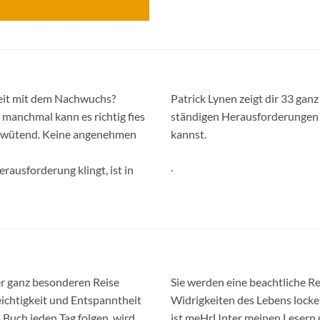
reit mit dem Nachwuchs?
Patrick Lynen zeigt dir 33 ganz
 manchmal kann es richtig fies
ständigen Herausforderungen 
er wütend. Keine angenehmen
kannst.
.
rausforderung klingt, ist in
er ganz besonderen Reise
Sie werden eine beachtliche Re
eichtigkeit und Entspanntheit
Widrigkeiten des Lebens locke
Buch jeden Tag folgen, wird
ist meHrUnter meinen Lesern 