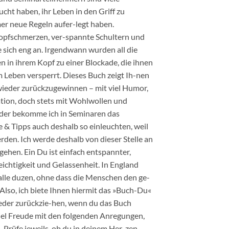
cht haben, ihr Leben in den Griff zu
r neue Regeln aufer-legt haben.
opfschmerzen, ver-spannte Schultern und
 sich eng an. Irgendwann wurden all die
in ihrem Kopf zu einer Blockade, die ihnen
im Leben versperrt. Dieses Buch zeigt Ih-nen
 wieder zurückzugewinnen – mit viel Humor,
tion, doch stets mit Wohlwollen und
eder bekomme ich in Seminaren das
 & Tipps auch deshalb so einleuchten, weil
den. Ich werde deshalb von dieser Stelle an
ehen. Ein Du ist einfach entspannter,
Leichtigkeit und Gelassenheit. In England
 alle duzen, ohne dass die Menschen den ge-
 Also, ich biete Ihnen hiermit das »Buch-Du«
ieder zurückzie-hen, wenn du das Buch
iel Freude mit den folgenden Anregungen,
Prüfe jeweils, ob du in deinem Her-zen