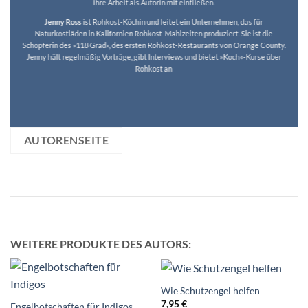
ihre Arbeit als Autorin mit einfließen.
Jenny Ross
ist Rohkost-Köchin und leitet ein Unternehmen, das für
Naturkostläden in Kalifornien Rohkost-Mahlzeiten produziert. Sie ist die
Schöpferin des »118 Grad«, des ersten Rohkost-Restaurants von Orange County.
Jenny hält regelmäßig Vorträge, gibt Interviews und bietet »Koch«-Kurse über
Rohkost an
AUTORENSEITE
WEITERE PRODUKTE DES AUTORS:
Wie Schutzengel helfen
7,95
€
Engelbotschaften für Indigos