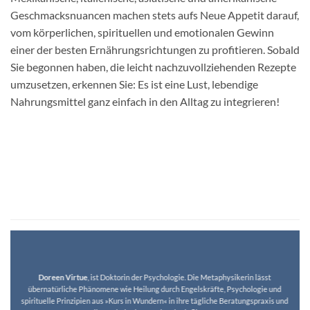
Geschmacksnuancen machen stets aufs Neue Appetit darauf,
vom körperlichen, spirituellen und emotionalen Gewinn
einer der besten Ernährungsrichtungen zu profitieren. Sobald
Sie begonnen haben, die leicht nachzuvollziehenden Rezepte
umzusetzen, erkennen Sie: Es ist eine Lust, lebendige
Nahrungsmittel ganz einfach in den Alltag zu integrieren!
Doreen Virtue
, ist Doktorin der Psychologie. Die Metaphysikerin lässt
übernatürliche Phänomene wie Heilung durch Engelskräfte, Psychologie und
spirituelle Prinzipien aus »Kurs in Wundern« in ihre tägliche Beratungspraxis und