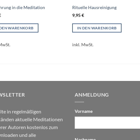
hrung in die Meditation
Rituelle Hausreinigung
€
9,95
€
 DEN WARENKORB
IN DEN WARENKORB
 MwSt.
inkl. MwSt.
WSLETTER
ANMELDUNG
lte in regelmäßigen
Vorname
änden aktuelle Meditationen
rer Autoren kostenlos zum
loaden und alle
Nachname