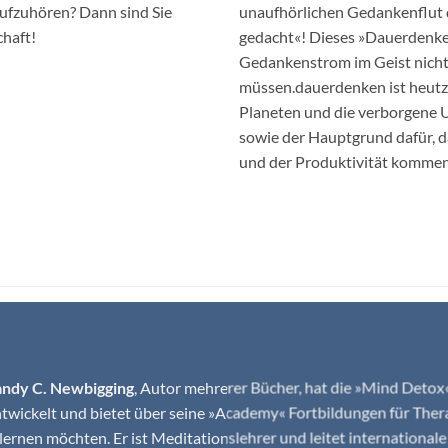
 aufzuhören? Dann sind Sie
unaufhörlichen Gedankenflut 
chaft!
gedacht«! Dieses »Dauerdenken
Gedankenstrom im Geist nicht
müssen.dauerdenken ist heutz
Planeten und die verborgene U
sowie der Hauptgrund dafür, d
und der Produktivität kommen,
andy C. Newbigging
, Autor mehrerer Bücher, hat die »Mind Det
twickelt und bietet über seine »Academy« Fortbildungen für Ther
lernen möchten. Er ist Meditationslehrer und leitet internationale