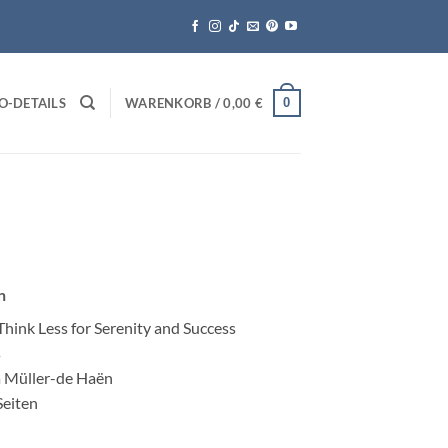
0
O-DETAILS
WARENKORB /
0,00
€
n
hink Less for Serenity and Success
s
a Müller-de Haën
Seiten