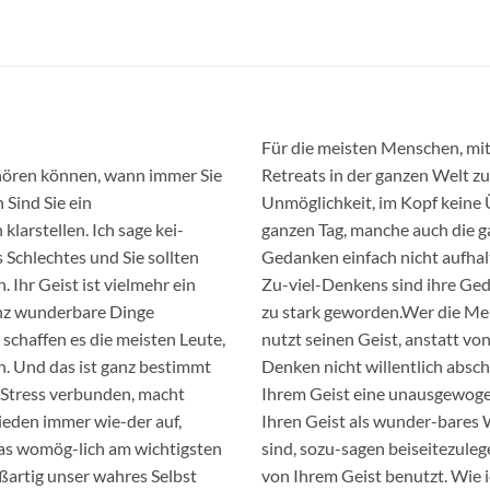
Für die meisten Menschen, mit
hören können, wann immer Sie
Retreats in der ganzen Welt z
 Sind Sie ein
Unmöglichkeit, im Kopf keine
larstellen. Ich sage kei-
ganzen Tag, manche auch die g
 Schlechtes und Sie sollten
Gedanken einfach nicht aufha
 Ihr Geist ist vielmehr ein
Zu-viel-Denkens sind ihre Ged
nz wunderbare Dinge
zu stark geworden.Wer die Mei
 schaffen es die meisten Leute,
nutzt seinen Geist, anstatt v
en. Und das ist ganz bestimmt
Denken nicht willentlich absch
l Stress verbunden, macht
Ihrem Geist eine unausgewoge
rieden immer wie-der auf,
Ihren Geist als wunder-bares 
was womög-lich am wichtigsten
sind, sozu-sagen beiseitezule
oßartig unser wahres Selbst
von Ihrem Geist benutzt. Wie 