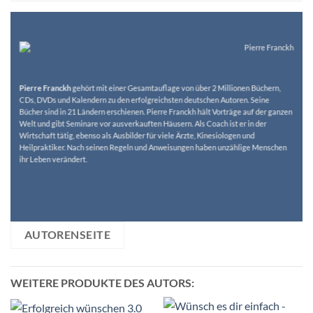
Pierre Franckh
gehört mit einer Gesamtauflage von über 2 Millionen Büchern,
CDs, DVDs und Kalendern zu den erfolgreichsten deutschen Autoren. Seine
Bücher sind in 21 Ländern erschienen. Pierre Franckh hält Vorträge auf der ganzen
Welt und gibt Seminare vor ausverkauften Häusern. Als Coach ist er in der
Wirtschaft tätig, ebenso als Ausbilder für viele Ärzte, Kinesiologen und
Heilpraktiker. Nach seinen Regeln und Anweisungen haben unzählige Menschen
ihr Leben verändert.
AUTORENSEITE
WEITERE PRODUKTE DES AUTORS: