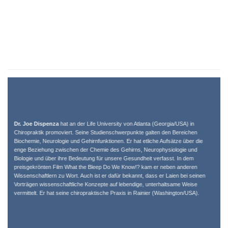
Dr. Joe Dispenza
hat an der Life University von Atlanta (Georgia/USA) in
Chiropraktik promoviert. Seine Studienschwerpunkte galten den Bereichen
Biochemie, Neurologie und Gehirnfunktionen. Er hat etliche Aufsätze über die
enge Beziehung zwischen der Chemie des Gehirns, Neurophysiologie und
Biologie und über ihre Bedeutung für unsere Gesundheit verfasst. In dem
preisgekrönten Film What the Bleep Do We Know!? kam er neben anderen
Wissenschaftlern zu Wort. Auch ist er dafür bekannt, dass er Laien bei seinen
Vorträgen wissenschaftliche Konzepte auf lebendige, unterhaltsame Weise
vermittelt. Er hat seine chiropraktische Praxis in Rainier (Washington/USA).