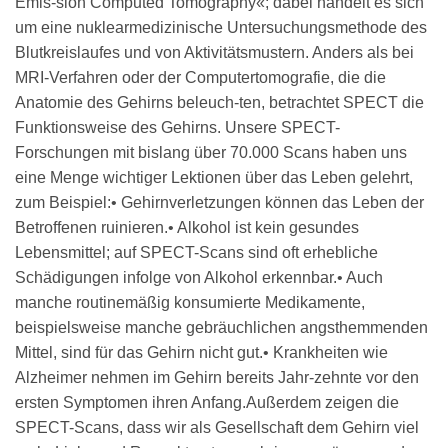
Emis-sion Computed Tomography«; dabei handelt es sich
um eine nuklearmedizinische Untersuchungsmethode des
Blutkreislaufes und von Aktivitätsmustern. Anders als bei
MRI-Verfahren oder der Computertomografie, die die
Anatomie des Gehirns beleuch-ten, betrachtet SPECT die
Funktionsweise des Gehirns. Unsere SPECT-
Forschungen mit bislang über 70.000 Scans haben uns
eine Menge wichtiger Lektionen über das Leben gelehrt,
zum Beispiel:• Gehirnverletzungen können das Leben der
Betroffenen ruinieren.• Alkohol ist kein gesundes
Lebensmittel; auf SPECT-Scans sind oft erhebliche
Schädigungen infolge von Alkohol erkennbar.• Auch
manche routinemäßig konsumierte Medikamente,
beispielsweise manche gebräuchlichen angsthemmenden
Mittel, sind für das Gehirn nicht gut.• Krankheiten wie
Alzheimer nehmen im Gehirn bereits Jahr-zehnte vor den
ersten Symptomen ihren Anfang.Außerdem zeigen die
SPECT-Scans, dass wir als Gesellschaft dem Gehirn viel