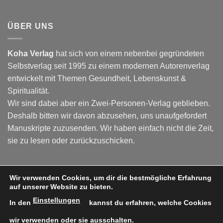
ÜBER UNS
Koha Verlag
hat sich von einem nebenbei gegründeten
Selbstverlag seit 1995 zu einem modernen Autorenverlag
entwickelt mit Themen
Gesundheit
,
Lebenskunst
&
Spiritualität
.
Wir sind dabei aber ein Zwei-Personen-Verlag geblieben.
Deshalb bitten wir davon abzusehen, uns unaufgefordert
Manuskripte zuzusenden. Wir haben einfach nicht die Zeit,
sie zu lesen oder zurückzuschicken.
Wir verwenden Cookies, um dir die bestmögliche Erfahrung
Visa
PayPal
Stripe
MasterCard
Cash
auf unserer Website zu bieten.
On
Einstellungen
In den
kannst du erfahren, welche Cookies
Copyright 2026 ©
Koha-Verlag
Delivery
wir verwenden oder sie ausschalten.