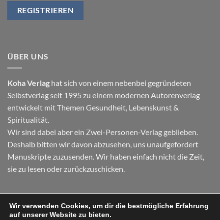
ÜBER UNS
Koha Verlag
hat sich von einem nebenbei gegründeten
Selbstverlag seit 1995 zu einem modernen Autorenverlag
entwickelt mit Themen
Gesundheit
,
Lebenskunst
&
Spiritualität
.
Wir sind dabei aber ein Zwei-Personen-Verlag geblieben.
Deshalb bitten wir davon abzusehen, uns unaufgefordert
Manuskripte zuzusenden. Wir haben einfach nicht die Zeit,
sie zu lesen oder zurückzuschicken.
Wir verwenden Cookies, um dir die bestmögliche Erfahrung
Visa
PayPal
Stripe
MasterCard
Cash
auf unserer Website zu bieten.