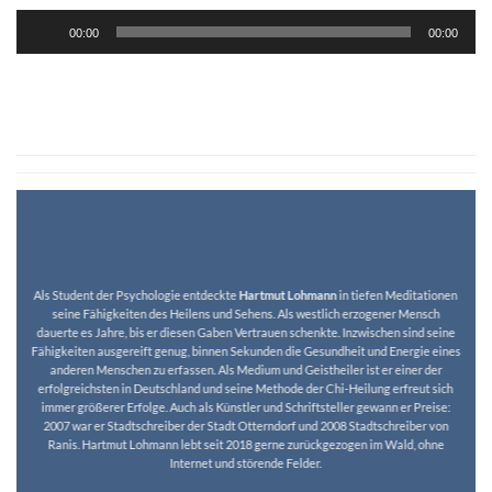
Audio-
00:00
00:00
Player
Als Student der Psychologie entdeckte
Hartmut Lohmann
in tiefen Meditationen
seine Fähigkeiten des Heilens und Sehens. Als westlich erzogener Mensch
dauerte es Jahre, bis er diesen Gaben Vertrauen schenkte. Inzwischen sind seine
Fähigkeiten ausgereift genug, binnen Sekunden die Gesundheit und Energie eines
anderen Menschen zu erfassen. Als Medium und Geistheiler ist er einer der
erfolgreichsten in Deutschland und seine Methode der Chi-Heilung erfreut sich
immer größerer Erfolge. Auch als Künstler und Schriftsteller gewann er Preise:
2007 war er Stadtschreiber der Stadt Otterndorf und 2008 Stadtschreiber von
Ranis. Hartmut Lohmann lebt seit 2018 gerne zurückgezogen im Wald, ohne
Internet und störende Felder.