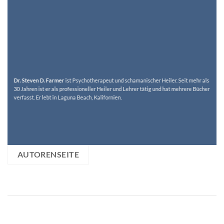
Dr. Steven D. Farmer
ist Psychotherapeut und schamanischer Heiler. Seit mehr als
30 Jahren ist er als professioneller Heiler und Lehrer tätig und hat mehrere Bücher
verfasst. Er lebt in Laguna Beach, Kalifornien.
AUTORENSEITE