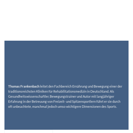
Thomas Frankenbach
leitet den Fachbereich Ernährung und Bewegung einer der
traditionsreichsten Kliniken für Rehabilitationsmedizin in Deutschland. Als
Gesundheitswissenschaftler, Bewegungstrainer und Autor mit langjähriger
Erfahrung in der Betreuung von Freizeit- und Spitzensportlern führt er sie durch
oft unbeachtete, manchmal jedoch umso wichtigere Dimensionen des Sports.