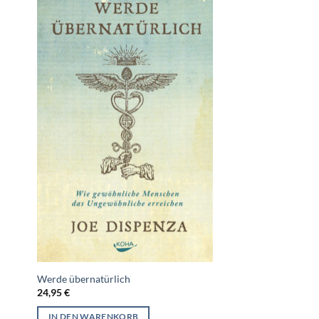
Babaji (download)
0,00
€
IN DEN WARENKO
Werde übernatürlich
24,95
€
IN DEN WARENKORB