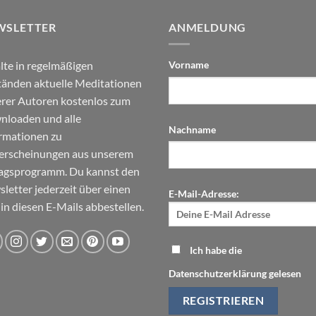
WSLETTER
ANMELDUNG
lte in regelmäßigen
Vorname
änden aktuelle Meditationen
rer Autoren kostenlos zum
loaden und alle
Nachname
rmationen zu
erscheinungen aus unserem
agsprogramm. Du kannst den
letter jederzeit über einen
E-Mail-Adresse:
 in diesen E-Mails abbestellen.
Ich habe die
Datenschutzerklärung gelesen