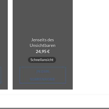
Jenseits des
Herz-Med
Unsichtbaren
(down
24,95
€
9,9
Schnellansicht
Schnella
IN DEN
IN 
WARENKORB
WAREN