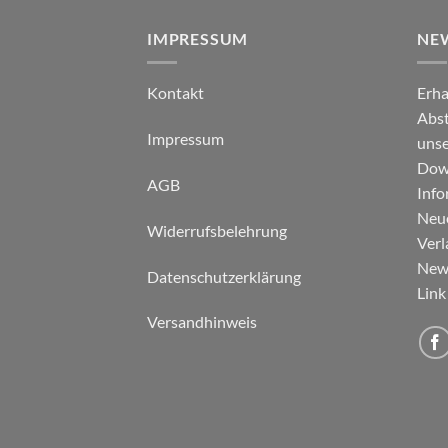
IMPRESSUM
NE
Kontakt
Erha
Abst
Impressum
unse
Down
AGB
Info
Neu
Widerrufsbelehrung
Verl
News
Datenschutzerklärung
Link
Versandhinweis