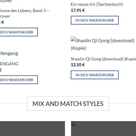
Ein neues Ich (Taschenbuch)
17,95
€
lume des Lebens, Band 3 –
cover
IN DEN WARENKORB
5
€
 DEN WARENKORB
Shaolin Qi Gong (download) (Kopie
LENGANG
12,50
€
€
IN DEN WARENKORB
 DEN WARENKORB
MIX AND MATCH STYLES