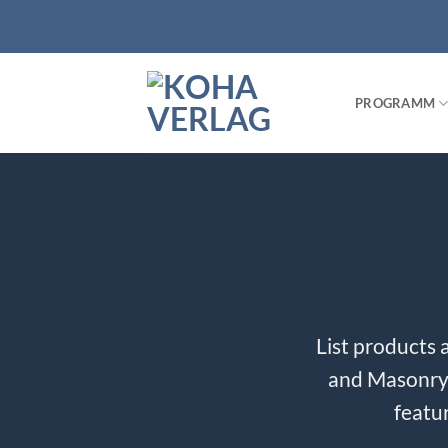
Zum
Inhalt
springen
PROGRAMM
List products 
and Masonry S
featur