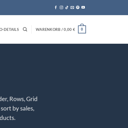
0
O-DETAILS
WARENKORB /
0,00
€
der, Rows, Grid
sort by sales,
oducts.