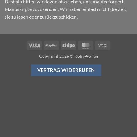
Deshalb bitten wir davon abzusehen, uns unaufgefordert
Manuskripte zuzusenden. Wir haben einfach nicht die Zeit,
sie zu lesen oder zurückzuschicken.
Visa
PayPal
Stripe
MasterCard
Cash
On
Copyright 2026 ©
Koha-Verlag
Delivery
VERTRAG WIDERRUFEN