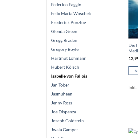
Federico Faggin
Felix Maria Woschek
Frederick Ponzlov
Glenda Green
Gregg Braden
Die h
Gregory Boyle
Medi
Hartmut Lohmann
12,9
Hubert Kölsch
I
Isabelle von Fallois
Jan Tober
inkl.
Jasmuheen
Jenny Ross
Joe Dispenza
Joseph Goldstein
Jwala Gamper