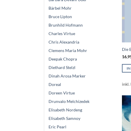
Bärbel Mohr
Bruce Lipton
Brunhild Hofmann
Charles Virtue
Chris Alexandria
Die 
Clemens Maria Mohr
16,9
Deepak Chopra
Diethard Stelzl
I
Dinah Arosa Marker
inkl.
Doreal
Doreen Virtue
Drunvalo Melchizedek
Elisabeth Nordeng
Elisabeth Samnoy
Eric Pearl