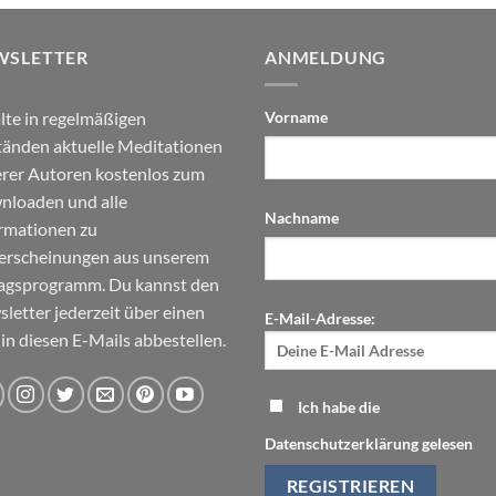
WSLETTER
ANMELDUNG
lte in regelmäßigen
Vorname
änden aktuelle Meditationen
rer Autoren kostenlos zum
loaden und alle
Nachname
rmationen zu
erscheinungen aus unserem
agsprogramm. Du kannst den
letter jederzeit über einen
E-Mail-Adresse:
 in diesen E-Mails abbestellen.
Ich habe die
Datenschutzerklärung gelesen