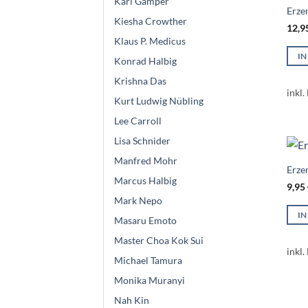
Karl Gamper
Erze
Kiesha Crowther
12,9
Klaus P. Medicus
I
Konrad Halbig
Krishna Das
inkl.
Kurt Ludwig Nübling
Lee Carroll
Lisa Schnider
Manfred Mohr
Erze
Marcus Halbig
9,95
Mark Nepo
I
Masaru Emoto
Master Choa Kok Sui
inkl.
Michael Tamura
Monika Muranyi
Nah Kin