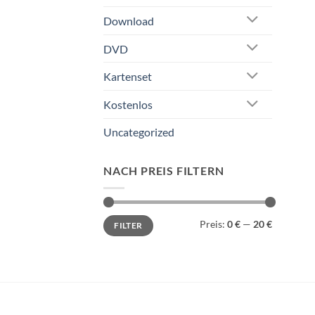
Download
DVD
Kartenset
Kostenlos
Uncategorized
NACH PREIS FILTERN
Min.
Max.
Preis:
0 €
—
20 €
FILTER
Preis
Preis