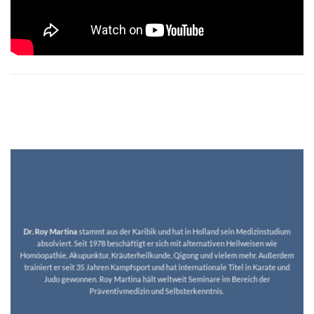
Dr. Roy Martina
stammt aus der Karibik und hat in Holland sein Medizinstudium
absolviert. Seit 1978 beschäftigt er sich mit alternativen Heilweisen wie
Homöopathie, Akupunktur, Kräuterheilkunde, Qigong und vielem mehr. Außerdem
trainiert er seit 35 Jahren Kampfsport und hat internationale Titel in Karate und
Judo gewonnen. Roy Martina hält weltweit Seminare im Bereich der
Präventivmedizin und Selbsterkenntnis.