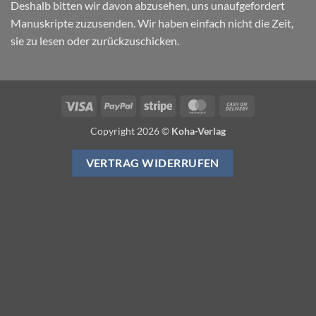
Deshalb bitten wir davon abzusehen, uns unaufgefordert
Manuskripte zuzusenden. Wir haben einfach nicht die Zeit,
sie zu lesen oder zurückzuschicken.
Visa
PayPal
Stripe
MasterCard
Cash
On
Copyright 2026 ©
Koha-Verlag
Delivery
VERTRAG WIDERRUFEN