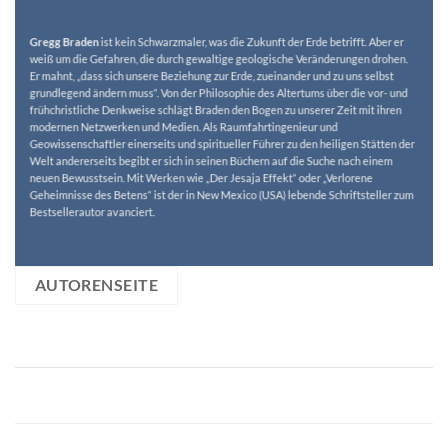
Gregg Braden
ist kein Schwarzmaler, was die Zukunft der Erde betrifft. Aber er
weiß um die Gefahren, die durch gewaltige geologische Veränderungen drohen.
Er mahnt, „dass sich unsere Beziehung zur Erde, zueinander und zu uns selbst
grundlegend ändern muss“. Von der Philosophie des Altertums über die vor- und
frühchristliche Denkweise schlägt Braden den Bogen zu unserer Zeit mit ihren
modernen Netzwerken und Medien. Als Raumfahrtingenieur und
Geowissenschaftler einerseits und spiritueller Führer zu den heiligen Stätten der
Welt andererseits begibt er sich in seinen Büchern auf die Suche nach einem
neuen Bewusstsein. Mit Werken wie „Der Jesaja Effekt“ oder „Verlorene
Geheimnisse des Betens“ ist der in New Mexico (USA) lebende Schriftsteller zum
Bestsellerautor avanciert.
AUTORENSEITE